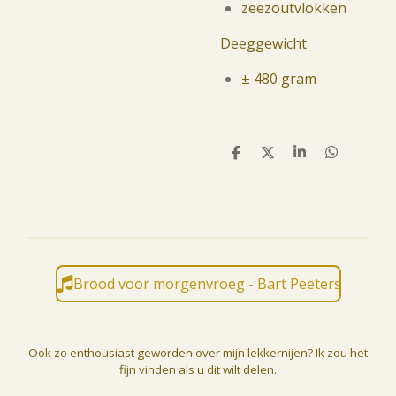
zeezoutvlokken
Deeggewicht
± 480 gram
D
D
S
D
e
e
h
e
l
e
a
l
e
l
r
e
n
e
n
Brood voor morgenvroeg - Bart Peeters
Ook zo enthousiast geworden over mijn lekkernijen? Ik zou het
fijn vinden als u dit wilt delen.