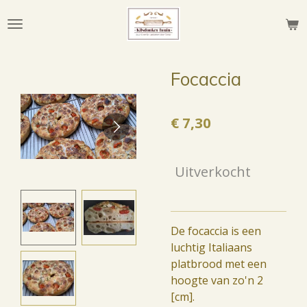
Ga
direct
naar
de
Focaccia
hoofdinhoud
€ 7,30
Uitverkocht
De focaccia is een
luchtig Italiaans
platbrood met een
hoogte van zo'n 2
[cm].