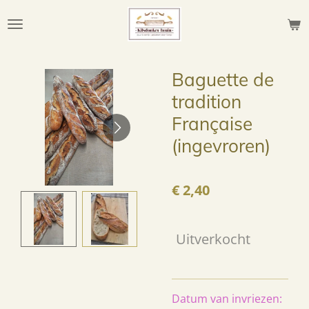
Ga
direct
naar
de
Baguette de
hoofdinhoud
tradition
Française
(ingevroren)
€ 2,40
Uitverkocht
Datum van invriezen: