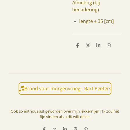
Afmeting (bij
benadering)
lengte ± 35 [cm]
D
D
S
D
e
e
h
e
l
e
a
l
e
l
r
e
n
e
n
Brood voor morgenvroeg - Bart Peeters
Ook zo enthousiast geworden over mijn lekkernijen? Ik zou het
fijn vinden als u dit wilt delen.