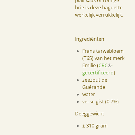
plak kaas of romige
brie is deze baguette
werkelijk verrukkelijk.
Ingrediënten
Frans tarwebloem
(T65) van het merk
Emilie (
CRC
®
-
gecertificeerd
)
zeezout
de
Guérande
water
verse gist (0,7%)
Deeggewicht
± 310 gram