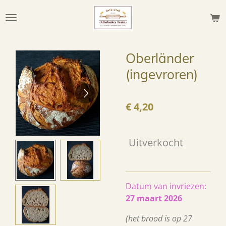
Ga
direct
naar
de
Oberländer
hoofdinhoud
(ingevroren)
€ 4,20
Uitverkocht
Datum van invriezen:
27 maart 2026
(het brood is op 27