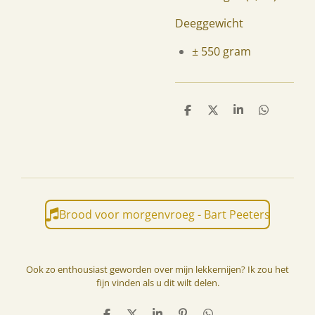
Deeggewicht
± 550 gram
D
D
S
D
e
e
h
e
l
e
a
l
e
l
r
e
n
e
n
Brood voor morgenvroeg - Bart Peeters
Ook zo enthousiast geworden over mijn lekkernijen? Ik zou het
fijn vinden als u dit wilt delen.