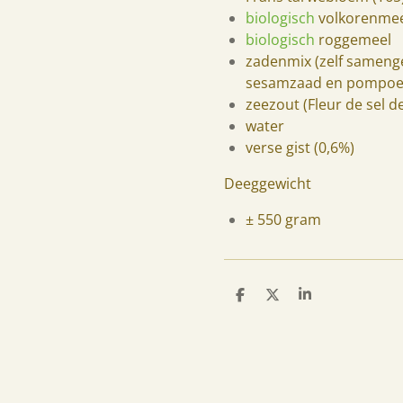
biologisch
volkorenme
biologisch
roggemeel
zadenmix (
zelf samenge
sesamzaad en pompoen
zeezout (Fleur de sel 
water
verse gist (0,6%)
Deeggewicht
± 550 gram
D
D
S
e
e
h
l
e
a
e
l
r
n
e