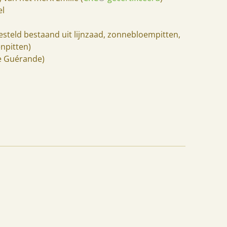
el
steld bestaand uit lijnzaad, zonnebloempitten,
pitten)
de Guérande)