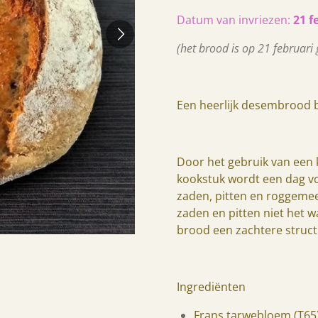
Datum van invriezen:
21 f
(het brood is op 21 februari
Een heerlijk desembrood b
Door het gebruik van een k
kookstuk wordt een dag v
zaden, pitten en roggemeel 
zaden en pitten niet het w
brood een zachtere struc
Ingrediënten
Frans tarwebloem (T65)