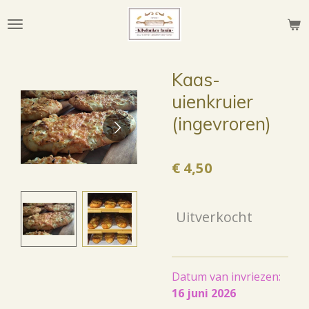
Ga
direct
naar
de
Kaas-
hoofdinhoud
uienkruier
(ingevroren)
€ 4,50
Uitverkocht
Datum van invriezen:
16 juni 2026