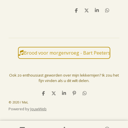
D
D
S
D
e
e
h
e
l
e
a
l
e
l
r
e
n
e
n
Brood voor morgenvroeg - Bart Peeters
Ook zo enthousiast geworden over mijn lekkernijen? Ik zou het
fijn vinden als u dit wilt delen.
D
D
S
P
D
e
e
h
i
e
© 2020 / MaL
l
e
a
n
l
e
l
r
n
e
Powered by
JouwWeb
n
e
e
n
n