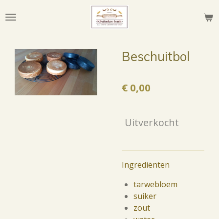
Ga
direct
naar
de
Beschuitbol
hoofdinhoud
€ 0,00
Uitverkocht
Ingrediënten
tarwebloem
suiker
zout