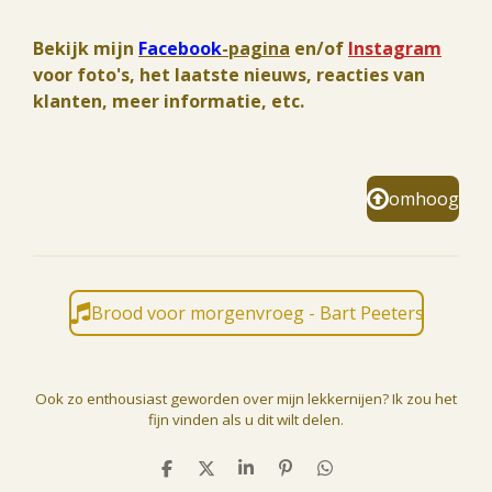
Bekijk mijn
Facebook
-pagina
en/of
Instagram
voor foto's, het laatste nieuws, reacties van
klanten, meer informatie, etc.
omhoog
Brood voor morgenvroeg - Bart Peeters
Ook zo enthousiast geworden over mijn lekkernijen? Ik zou het
fijn vinden als u dit wilt delen.
D
D
S
P
D